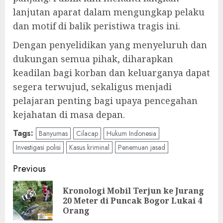
lanjutan aparat dalam mengungkap pelaku
dan motif di balik peristiwa tragis ini.
Dengan penyelidikan yang menyeluruh dan
dukungan semua pihak, diharapkan
keadilan bagi korban dan keluarganya dapat
segera terwujud, sekaligus menjadi
pelajaran penting bagi upaya pencegahan
kejahatan di masa depan.
Tags:
Banyumas
Cilacap
Hukum Indonesia
Investigasi polisi
Kasus kriminal
Penemuan jasad
Post
Previous
navigation
Kronologi Mobil Terjun ke Jurang
Pre
20 Meter di Puncak Bogor Lukai 4
pos
Orang